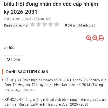
biểu Hội đồng nhân dân các cấp nhiệm
kỳ 2026-2031
Thứ hai, 20/10/2025
, Đã xem: 138
Đánh giá bài viết:
0
điểm (
0
đánh giá )
chi tiết
Trở lại
DANH SÁCH LIÊN QUAN
KẾ HOẠCH Thực hiện Kế hoạch số 81-KH/TU ngày 25/6/2026 của
Ban Thường vụ Tỉnh ủy thực hiện Kết luận số 70-KL/TW ngày
31/01/2024 của Bộ Chính trị về phát triển thể dục, thể thao trong
Chủ nhật, 02/8/2026
giai đoạn mới trên địa bàn tỉnh Ninh Bình
KẾ HOẠCH Phòng, chống một số dịch bệnh nguy hiểm ở gia súc, gia
cầm trên địa bàn xã Khánh Thiện, giai đoạn 2026 - 2030