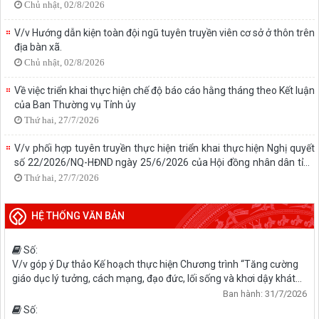
Chủ nhật, 02/8/2026
V/v Hướng dẫn kiện toàn đội ngũ tuyên truyền viên cơ sở ở thôn trên
địa bàn xã.
Chủ nhật, 02/8/2026
Về việc triển khai thực hiện chế độ báo cáo hằng tháng theo Kết luận
của Ban Thường vụ Tỉnh ủy
Thứ hai, 27/7/2026
V/v phối hợp tuyên truyền thực hiện triển khai thực hiện Nghị quyết
số 22/2026/NQ-HĐND ngày 25/6/2026 của Hội đồng nhân dân tỉnh
sửa đổi, bổ sung một số nội dung của Phụ lục kèm theo Nghị quyết
Thứ hai, 27/7/2026
số 41/2025/NQ-HĐND ngày 09/12/2025
HỆ THỐNG VĂN BẢN
Số:
V/v góp ý Dự thảo Kế hoạch thực hiện Chương trình “Tăng cường
giáo dục lý tưởng, cách mạng, đạo đức, lối sống và khơi dậy khát
vọng cống hiến; giáo dục truyền thống gắn với di sản văn hóa địa
Ban hành: 31/7/2026
phương cho học sinh, sinh viên giai đoạn 2026-2030” trên địa bàn
Số: