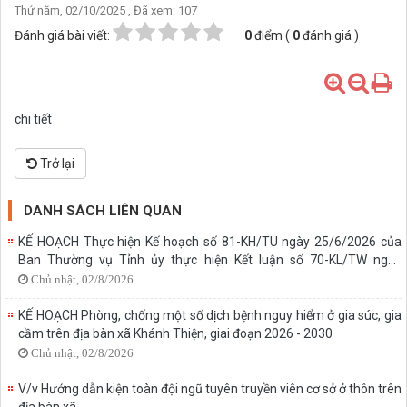
Thứ năm, 02/10/2025
, Đã xem: 107
Đánh giá bài viết:
0
điểm (
0
đánh giá )
chi tiết
Trở lại
DANH SÁCH LIÊN QUAN
KẾ HOẠCH Thực hiện Kế hoạch số 81-KH/TU ngày 25/6/2026 của
Ban Thường vụ Tỉnh ủy thực hiện Kết luận số 70-KL/TW ngày
31/01/2024 của Bộ Chính trị về phát triển thể dục, thể thao trong
Chủ nhật, 02/8/2026
giai đoạn mới trên địa bàn tỉnh Ninh Bình
KẾ HOẠCH Phòng, chống một số dịch bệnh nguy hiểm ở gia súc, gia
cầm trên địa bàn xã Khánh Thiện, giai đoạn 2026 - 2030
Chủ nhật, 02/8/2026
V/v Hướng dẫn kiện toàn đội ngũ tuyên truyền viên cơ sở ở thôn trên
địa bàn xã.