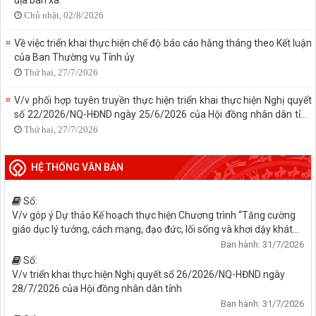
Chủ nhật, 02/8/2026
Về việc triển khai thực hiện chế độ báo cáo hằng tháng theo Kết luận
của Ban Thường vụ Tỉnh ủy
Thứ hai, 27/7/2026
V/v phối hợp tuyên truyền thực hiện triển khai thực hiện Nghị quyết
số 22/2026/NQ-HĐND ngày 25/6/2026 của Hội đồng nhân dân tỉnh
sửa đổi, bổ sung một số nội dung của Phụ lục kèm theo Nghị quyết
Thứ hai, 27/7/2026
số 41/2025/NQ-HĐND ngày 09/12/2025
HỆ THỐNG VĂN BẢN
Số:
V/v góp ý Dự thảo Kế hoạch thực hiện Chương trình “Tăng cường
giáo dục lý tưởng, cách mạng, đạo đức, lối sống và khơi dậy khát
vọng cống hiến; giáo dục truyền thống gắn với di sản văn hóa địa
Ban hành: 31/7/2026
phương cho học sinh, sinh viên giai đoạn 2026-2030” trên địa bàn
Số:
tỉnh
V/v triển khai thực hiện Nghị quyết số 26/2026/NQ-HĐND ngày
28/7/2026 của Hội đồng nhân dân tỉnh
Ban hành: 31/7/2026