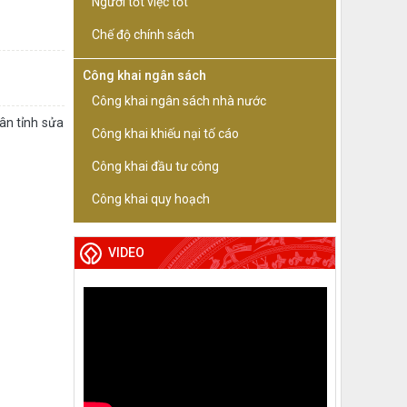
Người tốt việc tốt
Chế độ chính sách
Công khai ngân sách
Công khai ngân sách nhà nước
ân tỉnh sửa
Công khai khiếu nại tố cáo
Công khai đầu tư công
Công khai quy hoạch
VIDEO