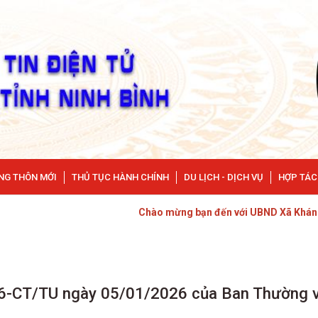
NG THÔN MỚI
THỦ TỤC HÀNH CHÍNH
DU LỊCH - DỊCH VỤ
HỢP TÁC
Chào mừng bạn đến với UBND Xã Khánh Thiện
ố 06-CT/TU ngày 05/01/2026 của Ban Thường 