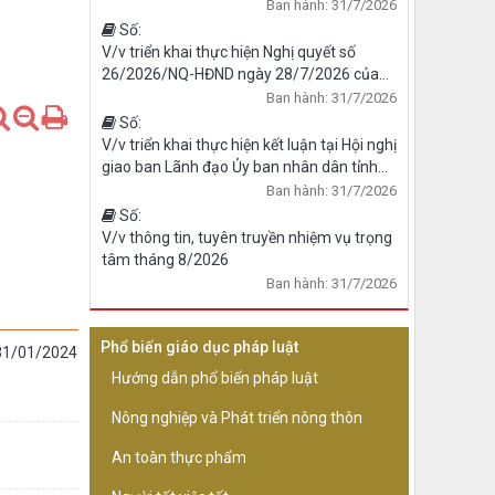
tưởng, cách mạng, đạo đức, lối sống và
Ban hành: 31/7/2026
khơi dậy khát vọng cống hiến; giáo dục
Số:
truyền thống gắn với di sản văn hóa địa
V/v triển khai thực hiện Nghị quyết số
phương cho học sinh, sinh viên giai đoạn
26/2026/NQ-HĐND ngày 28/7/2026 của
2026-2030” trên địa bàn tỉnh
Hội đồng nhân dân tỉnh
Ban hành: 31/7/2026
Số:
V/v triển khai thực hiện kết luận tại Hội nghị
giao ban Lãnh đạo Ủy ban nhân dân tỉnh
ngày 30/7/2026
Ban hành: 31/7/2026
Số:
V/v thông tin, tuyên truyền nhiệm vụ trọng
tâm tháng 8/2026
Ban hành: 31/7/2026
Phổ biến giáo dục pháp luật
 31/01/2024
Hướng dẫn phổ biến pháp luật
Nông nghiệp và Phát triển nông thôn
An toàn thực phẩm