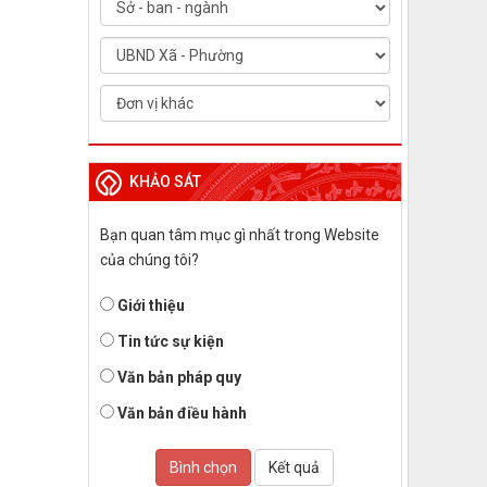
KHẢO SÁT
Bạn quan tâm mục gì nhất trong Website
của chúng tôi?
Giới thiệu
Tin tức sự kiện
Văn bản pháp quy
Văn bản điều hành
Bình chọn
Kết quả