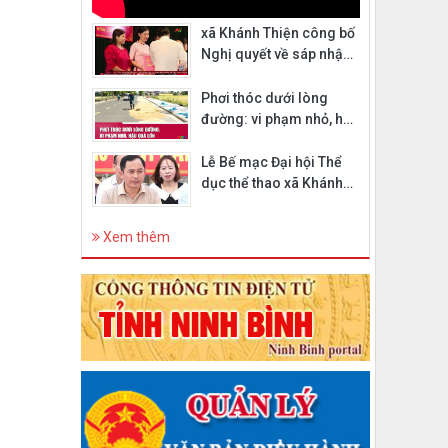
xã Khánh Thiện công bố
Nghị quyết về sáp nhập
thôn
Phơi thóc dưới lòng
đường: vi phạm nhỏ, hậu
quả lớn
Lễ Bế mạc Đại hội Thể
dục thể thao xã Khánh
Thiện lần thứ I năm 2026
Xem thêm