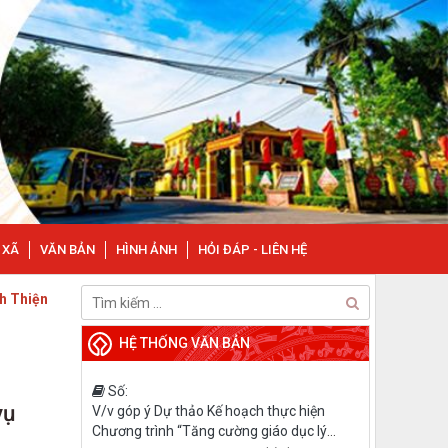
 XÃ
VĂN BẢN
HÌNH ẢNH
HỎI ĐÁP - LIÊN HỆ
HỆ THỐNG VĂN BẢN
Số:
vụ
V/v góp ý Dự thảo Kế hoạch thực hiện
Chương trình “Tăng cường giáo dục lý