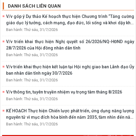
DANH SÁCH LIÊN QUAN
V/v góp ý Dự thảo Kế hoạch thực hiện Chương trình “Tăng cường
giáo dục lý tưởng, cách mạng, đạo đức, lối sống và khơi dậy khát
vọng cống hiến; giáo dục truyền thống gắn với di sản văn hóa địa
Ban hành: Thứ sáu, 31/7/2026
phương cho học sinh, sinh viên giai đoạn 2026-2030” trên địa
V/v triển khai thực hiện Nghị quyết số 26/2026/NQ-HĐND ngày
bàn tỉnh
28/7/2026 của Hội đồng nhân dân tỉnh
Ban hành: Thứ sáu, 31/7/2026
V/v triển khai thực hiện kết luận tại Hội nghị giao ban Lãnh đạo Ủy
ban nhân dân tỉnh ngày 30/7/2026
Ban hành: Thứ sáu, 31/7/2026
V/v thông tin, tuyên truyền nhiệm vụ trọng tâm tháng 8/2026
Ban hành: Thứ sáu, 31/7/2026
KẾ HOẠCH Thực hiện Chiến lược phát triển, ứng dụng năng lượng
nguyên tử vì mục đích hòa bình đến năm 2035, tầm nhìn đến năm
2050 trên địa bàn tỉnh Ninh Bình
Ban hành: Thứ sáu, 31/7/2026