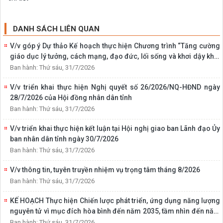
DANH SÁCH LIÊN QUAN
V/v góp ý Dự thảo Kế hoạch thực hiện Chương trình “Tăng cường
giáo dục lý tưởng, cách mạng, đạo đức, lối sống và khơi dậy khát
vọng cống hiến; giáo dục truyền thống gắn với di sản văn hóa địa
Ban hành: Thứ sáu, 31/7/2026
phương cho học sinh, sinh viên giai đoạn 2026-2030” trên địa
V/v triển khai thực hiện Nghị quyết số 26/2026/NQ-HĐND ngày
bàn tỉnh
28/7/2026 của Hội đồng nhân dân tỉnh
Ban hành: Thứ sáu, 31/7/2026
V/v triển khai thực hiện kết luận tại Hội nghị giao ban Lãnh đạo Ủy
ban nhân dân tỉnh ngày 30/7/2026
Ban hành: Thứ sáu, 31/7/2026
V/v thông tin, tuyên truyền nhiệm vụ trọng tâm tháng 8/2026
Ban hành: Thứ sáu, 31/7/2026
KẾ HOẠCH Thực hiện Chiến lược phát triển, ứng dụng năng lượng
nguyên tử vì mục đích hòa bình đến năm 2035, tầm nhìn đến năm
2050 trên địa bàn tỉnh Ninh Bình
Ban hành: Thứ sáu, 31/7/2026